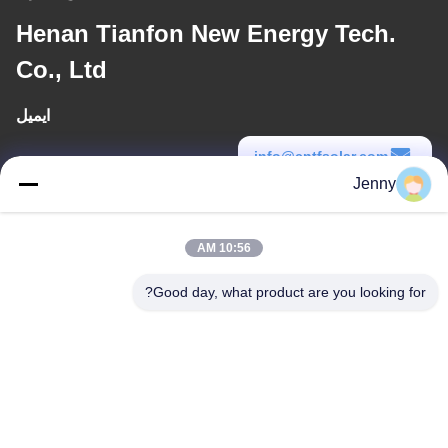
Henan Tianfon New Energy Tech.
Co., Ltd
ایمیل
info@cntfsolar.com
Jenny
زمان کار
8:30-17:30
10:56 AM
آدرس ما
Good day, what product are you looking for?
آدرس
شماره 17 ، خیابان Xinyi ، منطقه توسعه اقتصادی ، Xinxiang ، Henan ،
PRC
تلفن
86-27-81707483