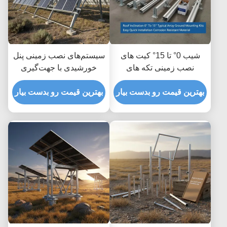
شیب 0° تا 15° کیت های
سیستم‌های نصب زمینی پنل
نصب زمینی تکه های
خورشیدی با جهت‌گیری
معمولی خورشیدی نصب
ماژول افقی یا عمودی، با
سریع آسان مواد مقاوم به
بهترین قیمت رو بدست بیار
فاصله از زمین تا ۱.۲ متر و
بهترین قیمت رو بدست بیار
خوردگی
ارتفاع از ۸ تا ۱۵ فوت
معمول