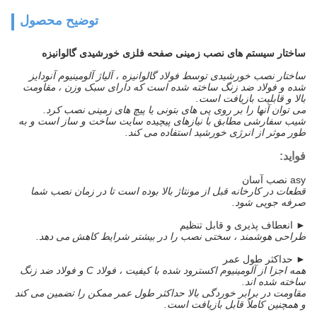
توضیح محصول
ساختار سیستم های نصب زمینی صفحه فلزی خورشیدی گالوانیزه
ساختار نصب خورشیدی توسط فولاد گالوانیزه ، آلیاژ آلومینیوم آنودایز
شده و فولاد ضد زنگ ساخته شده است که دارای سبک وزن ، مقاومت
بالا و قابلیت بازیافت است.
می توان آنها را بر روی پی های بتونی یا پیچ های زمینی نصب کرد.
شیب سفارشی مطابق با نیازهای پیچیده سایت ساخت و ساز است و به
طور موثر از انرژی خورشید استفاده می کند.
فواید:
asy نصب آسان
قطعات در کارخانه قبل از مونتاژ بالا بوده است تا در زمان نصب شما
صرفه جویی شود.
► انعطاف پذیری و قابل تنظیم
طراحی هوشمند ، سختی نصب را در بیشتر شرایط کاهش می دهد.
► حداکثر طول عمر
همه اجزا از آلومینیوم اکسترود شده با کیفیت ، فولاد C و فولاد ضد زنگ
ساخته شده اند.
مقاومت در برابر خوردگی بالا حداکثر طول عمر ممکن را تضمین می کند
و همچنین کاملاً قابل بازیافت است.