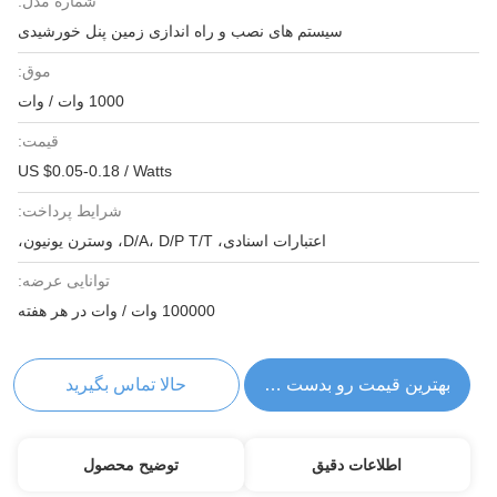
شماره مدل:
سیستم های نصب و راه اندازی زمین پنل خورشیدی
موق:
1000 وات / وات
قیمت:
US $0.05-0.18 / Watts
شرایط پرداخت:
اعتبارات اسنادی، D/A، D/P T/T، وسترن یونیون،
توانایی عرضه:
100000 وات / وات در هر هفته
بهترین قیمت رو بدست بیار
حالا تماس بگیرید
اطلاعات دقیق
توضیح محصول