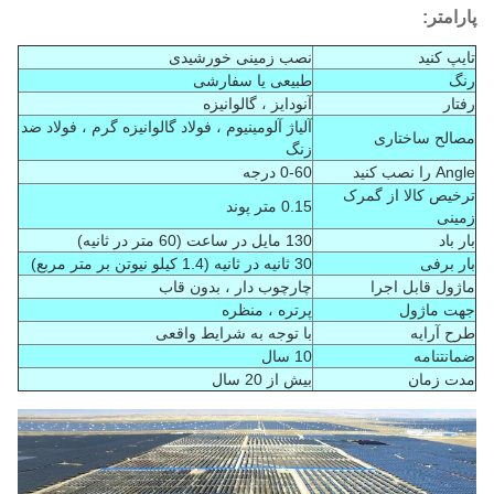
پارامتر:
تایپ کنید
نصب زمینی خورشیدی
رنگ
طبیعی یا سفارشی
رفتار
آنودایز ، گالوانیزه
آلیاژ آلومینیوم ، فولاد گالوانیزه گرم ، فولاد ضد
مصالح ساختاری
زنگ
Angle را نصب کنید
0-60 درجه
ترخیص کالا از گمرک
0.15 متر پوند
زمینی
بار باد
130 مایل در ساعت (60 متر در ثانیه)
بار برفی
30 ثانیه در ثانیه (1.4 کیلو نیوتن بر متر مربع)
ماژول قابل اجرا
چارچوب دار ، بدون قاب
جهت ماژول
پرتره ، منظره
طرح آرایه
با توجه به شرایط واقعی
ضمانتنامه
10 سال
مدت زمان
بیش از 20 سال