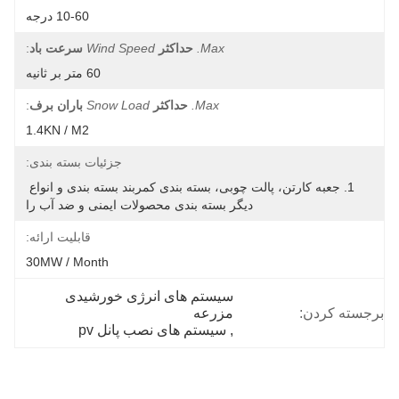
10-60 درجه
Max.
حداکثر
Wind Speed
سرعت باد
:
60 متر بر ثانیه
Max.
حداکثر
Snow Load
باران برف
:
1.4KN / M2
جزئیات بسته بندی:
1. جعبه کارتن، پالت چوبی، بسته بندی کمربند بسته بندی و انواع 
دیگر بسته بندی محصولات ایمنی و ضد آب را
قابلیت ارائه:
30MW / Month
سیستم های انرژی خورشیدی 
برجسته کردن:
مزرعه
, 
سیستم های نصب پانل pv