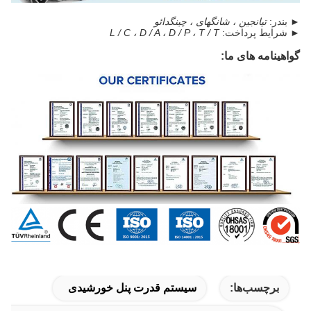
► بندر:
تیانجین ، شانگهای ، چینگدائو
► شرایط پرداخت:
L / C ، D / A ، D / P ، T / T
گواهینامه های ما:
برچسب‌ها:
سیستم قدرت پنل خورشیدی