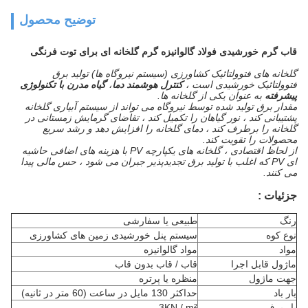
توضیح محصول
قاب گرم خورشیدی فولاد گالوانیزه گرم گلخانه ای برای توت فرنگی
گلخانه های فتوولتائیک کشاورزی (سیستم نیروگاه ها) تولید برق
فتوولتائیک خورشیدی است ،
کنترل هوشمند دما
،
گیاه مدرن با تکنولوژی
پیشرفته
به عنوان یکی از گلخانه ها.
مقدار برق تولید شده توسط نیروگاه می تواند از سیستم آبیاری گلخانه
پشتیبانی کند ، نور گیاهان را تکمیل کند ، تقاضای گرمایش زمستانی در
گلخانه را برطرف کند ، دمای گلخانه را افزایش دهد و رشد سریع
محصولات را تقویت کند.
از لحاظ اقتصادی ، گلخانه های یکپارچه PV با هزینه های اضافی حاشیه
ای PV که اغلب با تولید برق تجدیدپذیر جبران می شود ، حس مالی پیدا
می کنند.
جزئیات
:
رنگ
طبیعی یا سفارشی
نوع کوه
سیستم پنل خورشیدی زمین های کشاورزی
مواد
مواد گالوانیزه
ماژول قابل اجرا
قاب / قاب بدون قاب
جهت ماژول
منظره یا پرتره
بار باد
حداکثر 130 مایل در ساعت (60 متر در ثانیه)
بار برف
3KN / m²