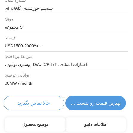
شماره مدل:
سیستم خورشیدی گلخانه ای
موق:
5 مجموعه
قیمت:
USD1500-2000/set
شرایط پرداخت:
اعتبارات اسنادی، D/A، D/P T/T، وسترن یونیون،
توانایی عرضه:
30MW / month
بهترین قیمت رو بدست بیار
حالا تماس بگیرید
اطلاعات دقیق
توضیح محصول