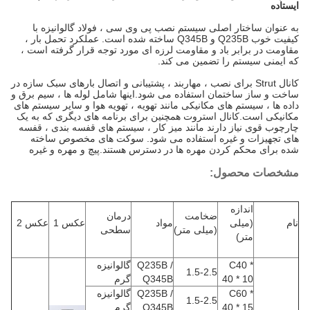
ایستاده
به عنوان ساختار اصلی سیستم نصب پی وی سی ، فولاد گالوانیزه با
کیفیت خوب Q235B و Q345B ساخته شده است. عملکرد تحمل بار ،
مقاومت در برابر باد و مقاومت لرزه ای مورد توجه قرار گرفته است ،
که ایمنی سیستم را تضمین می کند.
کانال Strut برای نصب ، مهاربند ، پشتیبانی و اتصال بارهای سبک سازه در
ساخت و ساز ساختمان استفاده می شود.اینها شامل لوله ها ، سیم برق و
داده ها ، سیستم های مکانیکی مانند تهویه ، تهویه هوا و سایر سیستم های
مکانیکی است.کانال استروت همچنین برای برنامه های دیگری که به یک
چارچوب قوی نیاز دارند مانند میز کار ، سیستم های قفسه بندی ، قفسه
های تجهیزات و غیره استفاده می شود. سوکت های مخصوص ساخته
شده برای محکم کردن مهره ها در دسترس هستند.پیچ و مهره و غیره
مشخصات محصول
:
اندازه
ضخامت
درمان
نام
(میلی
مواد
عکس 1
عکس 2
(میلی متر)
سطحی
متر)
C40 *
Q235B /
گالوانیزه
1.5-2.5
40 * 10
Q345B
گرم
C60 *
Q235B /
گالوانیزه
1.5-2.5
40 * 15
Q345B
گرم