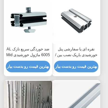
نقره ای یا سفارشی پنل
ضد خوردگی سریع نازک AL
خورشیدی باریک نصب بین /
6005 ماژول خورشیدی Mid
وسط / آخر کلیمپ برای
/ End Clamps
سیستم های انرژی
بهترین قیمت رو بدست بیار
بهترین قیمت رو بدست بیار
خورشیدی