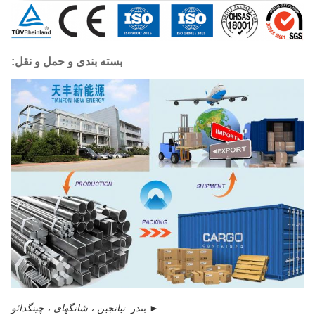
بسته بندی و حمل و نقل:
► بندر:
تیانجین ، شانگهای ، چینگدائو