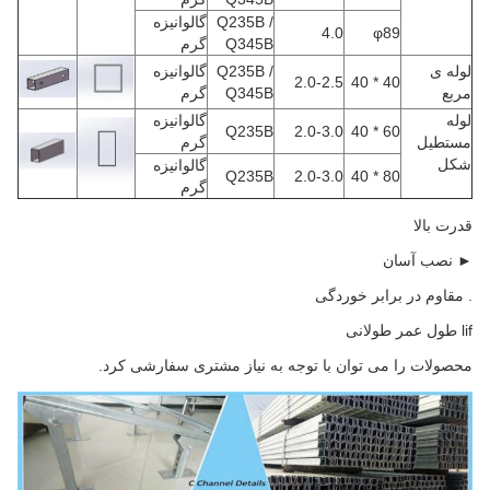
Q235B /
گالوانیزه
4.0
φ89
Q345B
گرم
لوله ی
Q235B /
گالوانیزه
2.0-2.5
40 * 40
مربع
Q345B
گرم
لوله
گالوانیزه
Q235B
2.0-3.0
60 * 40
مستطیل
گرم
شکل
گالوانیزه
Q235B
2.0-3.0
80 * 40
گرم
قدرت بالا
► نصب آسان
. مقاوم در برابر خوردگی
lif طول عمر طولانی
محصولات را می توان با توجه به نیاز مشتری سفارشی کرد.