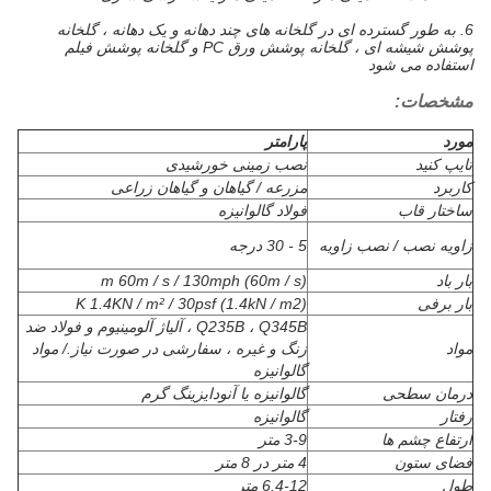
6. به طور گسترده ای در گلخانه های چند دهانه و یک دهانه ، گلخانه
پوشش شیشه ای ، گلخانه پوشش ورق PC و گلخانه پوشش فیلم
استفاده می شود
مشخصات:
مورد
پارامتر
تایپ کنید
نصب زمینی خورشیدی
کاربرد
مزرعه / گیاهان و گیاهان زراعی
ساختار قاب
فولاد گالوانیزه
زاویه نصب / نصب زاویه
5 - 30 درجه
بار باد
m 60m / s / 130mph (60m / s)
بار برفی
K 1.4KN / m² / 30psf (1.4kN / m2)
Q235B ، Q345B ، آلیاژ آلومینیوم و فولاد ضد
مواد
زنگ و غیره ، سفارشی در صورت نیاز./ مواد
گالوانیزه
درمان سطحی
گالوانیزه یا آنودایزینگ گرم
رفتار
گالوانیزه
ارتفاع چشم ها
3-9 متر
فضای ستون
4 متر در 8 متر
طول
6.4-12 متر