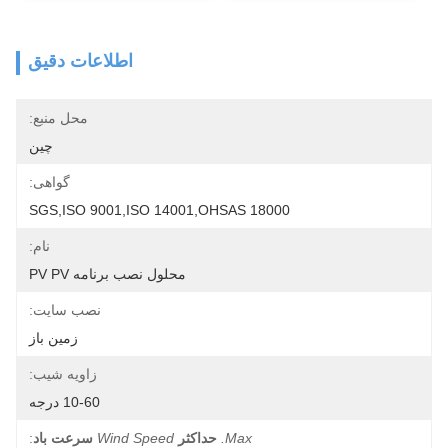
اطلاعات دقیق
محل منبع:
چین
گواهی:
SGS,ISO 9001,ISO 14001,OHSAS 18000
نام:
محلول نصب برنامه PV PV
نصب سایت:
زمین باز
زاویه شیب:
10-60 درجه
Max.
حداکثر
Wind Speed
سرعت باد
: