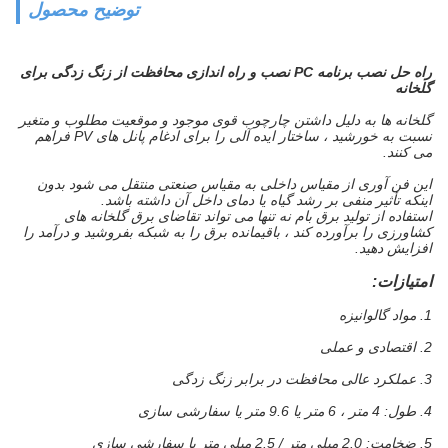
توضیح محصول
راه حل نصب برنامه PC نصب و راه اندازی محافظت از زنگ زدگی برای
گلخانه
گلخانه ها به دلیل داشتن چارچوب قوی موجود و موقعیت مطلوب و متغیر
نسبت به خورشید ، ساختار ایده آلی را برای ادغام پانل های PV فراهم
می کنند.
این فن آوری از مقیاس داخلی به مقیاس صنعتی منتقل می شود بدون
اینکه تأثیر منفی بر رشد گیاه یا دمای داخل آن داشته باشد.
استفاده از تولید برق بام نه تنها می تواند تقاضای برق گلخانه های
کشاورزی را برآورده کند ، باقیمانده برق را به شبکه بفروشید و درآمد را
افزایش دهید.
امتیازات:
1. مواد گالوانیزه
2. اقتصادی و عملی
3. عملکرد عالی محافظت در برابر زنگ زدگی
4. طول: 4 متر ، 6 متر یا 9.6 متر یا سفارشی سازی
5. ضخامت: 2.0 میلی متر / 2.5 میلی متر یا سفارشی سازی