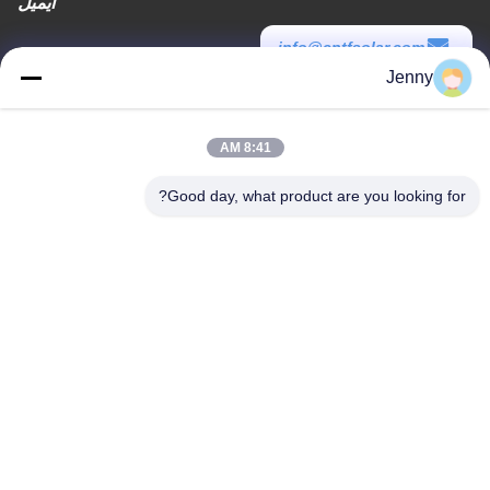
ایمیل
info@cntfsolar.com
Jenny
زمان کار
8:30-17:30
8:41 AM
آدرس ما
Good day, what product are you looking for?
آدرس
شماره 17 ، خیابان Xinyi ، منطقه توسعه اقتصادی ، Xinxiang ، Henan ،
PRC
تلفن
86-27-81707483
چین کیفیت خوب سیستم های نصب و راه اندازی زمین پنل خورشیدی