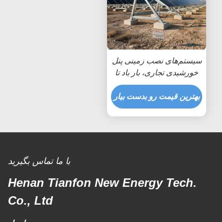
سیستم‌های نصب زمینی پنل
خورشیدی تجاری، بار باد تا
۸۰ متر بر ثانیه، طراحی شده
برای حداکثر مقاومت در
بهترین قیمت رو بدست بیار
برابر باد و نصب آسان
با ما تماس بگیرید
Henan Tianfon New Energy Tech.
Co., Ltd