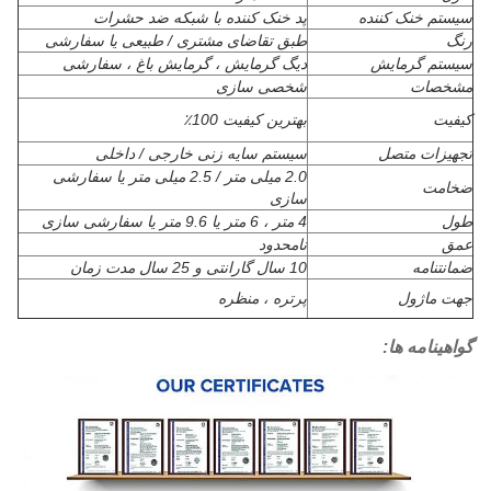
سیستم خنک کننده
پد خنک کننده با شبکه ضد حشرات
رنگ
طبق تقاضای مشتری / طبیعی یا سفارشی
سیستم گرمایش
دیگ گرمایش ، گرمایش باغ ، سفارشی
مشخصات
شخصی سازی
کیفیت
بهترین کیفیت 100٪
تجهیزات متصل
سیستم سایه زنی خارجی / داخلی
2.0 میلی متر / 2.5 میلی متر یا سفارشی
ضخامت
سازی
طول
4 متر ، 6 متر یا 9.6 متر یا سفارشی سازی
عمق
نامحدود
ضمانتنامه
10 سال گارانتی و 25 سال مدت زمان
جهت ماژول
پرتره ، منظره
گواهینامه ها: