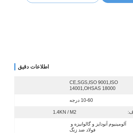
اطلاعات دقیق
CE,SGS,ISO 9001,ISO 
14001,OHSAS 18000
10-60 درجه
ف
:
1.4KN / M2
آلومینیوم آنودایز و گالوانیزه و 
فولاد ضد زنگ