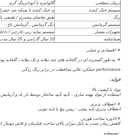
درمان سطحی
گالوانیزه یا آنودایزینگ گرم
سیستم خنک کننده
پد خنک کننده با شبکه ضد حشر
رنگ
طبق تقاضای مشتری / طبیعی ی
سیستم گرمایش
دیگ گرمایش ، گرمایش باغ
تجهیزات متصل
سیستم سایه زنی خارجی / داخل
ضمانتنامه
10 سال گارانتی و 25 سال مدت زمان
☀ اقتصادی و عملی
☀ به طور گسترده ای در گلخانه های چند دهانه و تک دهانه ، گلخانه پوشش شیشه ای ، گلخانه 
performance عملکرد عالی محافظت در برابر زنگ زدگی
فواید:
مواد با کیفیت بالا
استفاده از مواد بهینه سازی ، تأیید تأیید ساختار توسط بار باد و آزمایش بار برف.مواد با کیفیت بالا AL6005
☀ انعطاف پذیری
انعطاف پذیری پایه پیچی - زمین پیچ یا پایه بتونی.
☀
S
دوره ساخت هورتن
کاهش زمان نصب به دلیل میزان بالای ساخت قبلزمان و تلاش مونتاژ (حداکث
. مس
معده