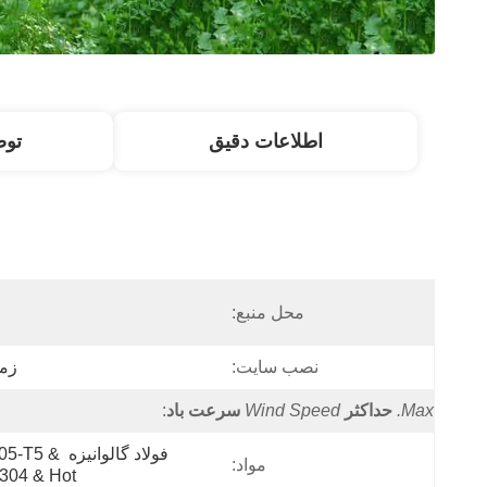
اطلاعات دقیق
تو
محل منبع:
نصب سایت:
زمی
Max.
حداکثر
Wind Speed
سرعت باد
:
فولاد گالوانیزه 5
مواد:
304 & Hot