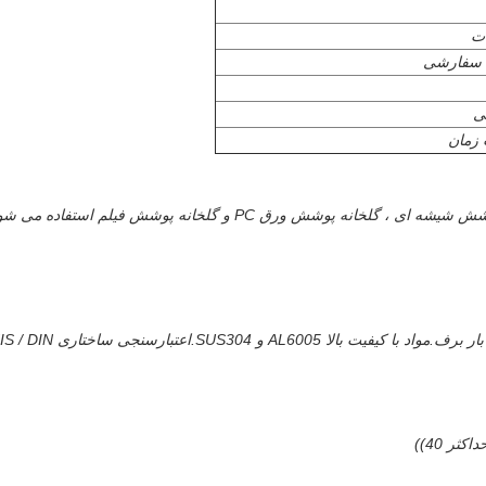
ات
ا سفارشی
ی
پوشش ورق PC و گلخانه پوشش فیلم استفاده می شود
 و SUS304.اعتبارسنجی ساختاری JIS / DIN.
ر 40))