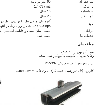
سرعت باد
60 متر در ثانیه
بار برفی
1.4KN / m2
ضمانتنامه
10 سال
عمر مفید
25 سال
گیره های میانی پنل را بر روی ریل در
تابع
End Clamps پانل را روی ریل در انتهای صفحه ثابت کنید
مزایای
نصب آسان؛ایمنی و قابلیت اطمینان ؛ضمانت 
خدمات ما
نصب شده
مولفه های:
مواد:
آلومینیوم 6005-T5
رنگ:
نقره ای طبیعی یا آنودایز شده سیاه
مواد پیچ ​​پیچ:
فولاد ضد زنگ SUS304
کاربرد:
پانل خورشیدی فیلم نازک بدون قاب 5mm-10mm