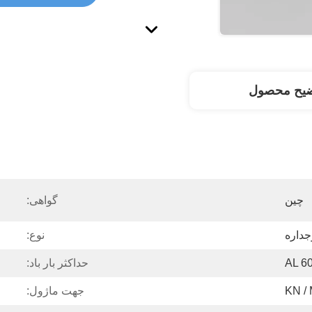
ضیح محصول
چین
گواهی:
جداره
نوع:
AL 6
حداکثر بار باد:
جهت ماژول: