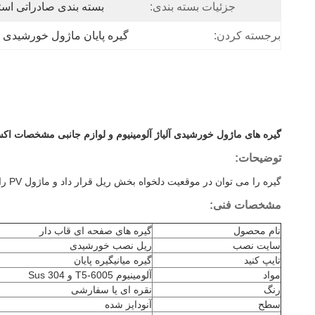
جزئیات بسته بندی:
بسته بندی صادراتی استا
برجسته کردن:
گیره پایان ماژول خورشیدی AL 6005 T5
گیره های ماژول خورشیدی آلیاژ آلومینیوم و لوازم جانبی مشخصات اک
توضیحات
:
گیره را می توان در موقعیت دلخواه بخش ریل قرار داد و ماژول PV را نگه داشت.ارتفاع را می توان با استفاده از پیچ سوکت شش گوش به ارتفاع قاب ماژول تنظیم کرد.
مشخصات فنی:
نام محصول
گیره های صفحه ای قاب دار
سایت نصب
ریل نصب خورشیدی
تایپ کنید
گیره میانیگیره پایان
مواد
آلومینیوم 6005-T5 و Sus 304
رنگ
نقره ای یا سفارشی
سطح
آنودایز شده