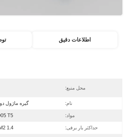
اطلاعات دقیق
تو
محل منبع:
نام:
گیره ماژول دو
مواد:
005 T5
حداکثر بار برفی:
1.4 KN / M2