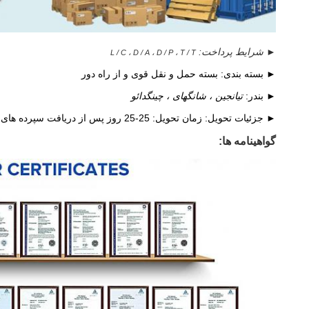
► شرایط پرداخت:
L / C ، D / A ، D / P ، T / T
► بسته بندی: بسته حمل و نقل قوی و از راه دور
► بندر:
تیانجین ، شانگهای ، چینگدائو
►
جزئیات تحویل: زمان تحویل: 25-25 روز پس از دریافت سپرده های مشتری
گواهینامه ها: