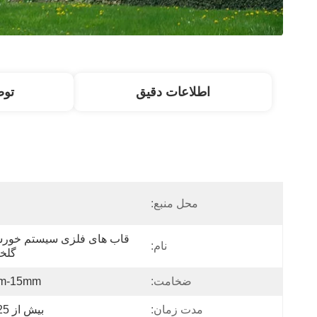
اطلاعات دقیق
تو
محل منبع:
نام:
گلخا
ضخامت:
m-15mm
مدت زمان:
بیش از 25 سال