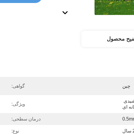
ضیح محصول
چین
گواهی:
قاب های فلزی سیستم خورشیدی 
ویژگی:
نه ای
0.5m
درمان سطحی:
نوع: