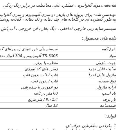
material مواد گالوانیزه ، عملکرد عالی محافظت در برابر زنگ زدگی
مهندسی شده برای پروژه های بازهر دو سری آلومینیوم و سری گالوانی
به طور گسترده ای در گلخانه های چند دهانه و تک دهانه ، گلخانه پوشش شیشه ای ، گلخانه پوش
سیستم سایه زنی خارجی / داخلی ، دیگ بخار ، فن خروجی ، آب پاش متح
داده های محصول:
نوع کوه
سیستم پنل خورشیدی زمین های ک
مواد
6005-T5 آلومینیوم و 304 فولاد ضد زنگ
جهت ماژول
منظره یا پرتره
سایت قابل اجرا
زمین های کشاورزی
ماژول قابل اجرا
قاب / قاب بدون قاب
نوع صفحه
قاب / بدون قاب
آرایه ماژول
دو عمودی یا سفارشی
باد اسپ
60 متر در ثانیه
بار برف
1.4 Kn / متر مربع
ضمانتنامه
12 سال
فواید:
1. طراحی سفارشی حرفه ای