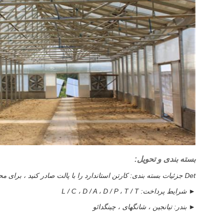
بسته بندی و تحویل:
Det جزئیات بسته بندی: کارتن استاندارد را با پالت صادر کنید ، برای محافظت از سطح ، هر پروفیل را با هم مخلوط کنید
► شرایط پرداخت:
L / C ، D / A ، D / P ، T / T
► بندر:
تیانجین ، شانگهای ، چینگدائو