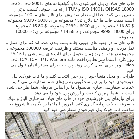
قاب های فولادی پنل خورشیدی ما با گواهینامه های SGS، ISO 9001،
ISO 14001، OHSAS 18000 و TUV ارائه می شوند، کیفیت برتر را
تضمین می کنند. حداقل مقدار سفارش برای قاب های ما 100 مجموعه
است.قیمت قاب ما 17 دلاره.32 / مجموعه برای 5000 - 5999 مجموعه،
$ 16.80 / مجموعه برای 6000 - 7999 مجموعه، $ 15.80 / مجموعه
برای 8000 - 9999 مجموعه، و $ 14.55 / مجموعه برای >= 10000
مجموعه.
قاب های ما در جعبه های چوبی جامد بسته بندی شده اند که برای حمل و
نقل دریایی و زمینی مناسب هستند و ظرفیت عرضه 300000 مجموعه /
مجموعه در هفته دارند.زمان تحویل برای قاب های سفارشی ما 15-25
روز کاری استما شرایط پرداخت مانند L/C، D/A، D/P، T/T، Western
Union و را برای آسان کردن روند پرداخت برای مشتریانمان قبول می
کنیم.
طراحی و محل منشأ خود را در چین انتخاب کنید و ما قاب فولادی پنل
خورشیدی خود را برای پاسخگویی به نیازهای شما سفارشی می کنیم.
خدمات سفارشی سازی محصول ما بر اساس نیازهای شما طراحی شده
است،به شما بهترین کیفیت و ارزش پول خود را می دهد.
برای نیازهای پنل خورشیدی خود در قاب های فولاد ساختاری آلیاژ و فولاد
با سرعت بالا سرمایه گذاری کنید. امروز با ما تماس بگیرید تا شروع به
ساخت قاب فولاد پنل خورشیدی سفارشی خود کنید.