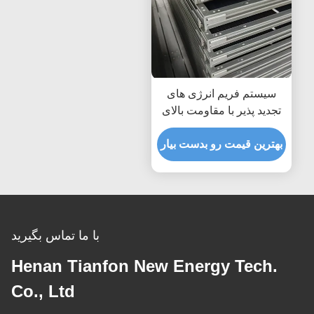
سیستم فریم انرژی های
تجدید پذیر با مقاومت بالای
خوردگی راه حل های
سفارشی برای سازه های
بهترین قیمت رو بدست بیار
نصب پانل خورشیدی پایدار
با ما تماس بگیرید
Henan Tianfon New Energy Tech.
Co., Ltd