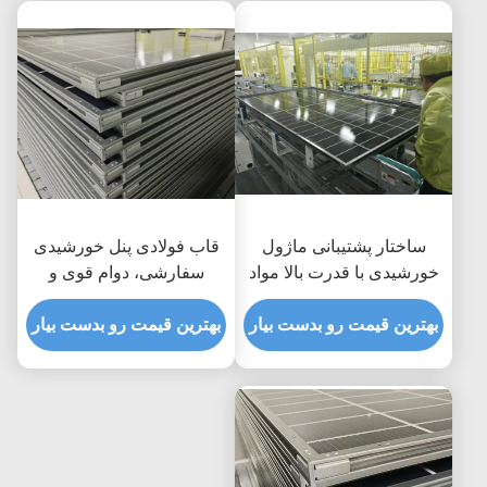
ساختار پشتیبانی ماژول
قاب فولادی پنل خورشیدی
خورشیدی با قدرت بالا مواد
سفارشی، دوام قوی و
مقاوم در برابر خوردگی
انعطاف پذیری همه کاره را
تضمین طول عمر و
بهترین قیمت رو بدست بیار
برای نصب نیروگاه های
بهترین قیمت رو بدست بیار
یکپارچگی ساختاری
خورشیدی فراهم می کند