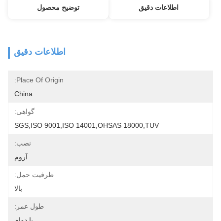
اطلاعات دقیق
توضیح محصول
اطلاعات دقیق
Place Of Origin:
China
گواهی:
SGS,ISO 9001,ISO 14001,OHSAS 18000,TUV
نصب:
آروم
ظرفیت حمل:
بالا
طول عمر:
با دوام