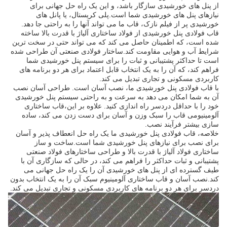
از پنل های خورشیدی سازگار باشد، و این یک راه حل جهانی برای
نیازهای پنل های خورشیدی شما است.پلی کریستال، یا پانل های
خورشیدی پر از فیلم نازک، قاب ما می تواند آنها را به راحتی جا دهد.
قاب فولادی پنل خورشیدی از فولاد ساختاری آلیاژ با قدرت بالا ساخته
شده است، که اطمینان حاصل می کند که می تواند حتی در سخت ترین
شرایط آب و هوایی مقاومت کند.ساختار فولادی صنعتی آن طراحی شده
است تا حداکثر پشتیبانی و ثبات را برای سیستم پنل خورشیدی شما
فراهم کند، که آن را به یک انتخاب قابل اعتماد برای هر دو برنامه های
کاربردی مسکونی و تجاری تبدیل می کند.
با قاب فولادی پنل خورشیدی ما، نصب آسان است. طراحی آسان نصب
آن به شما امکان می دهد به سرعت و به راحتی سیستم پنل خورشیدی
خود را با حداقل دردسر راه اندازی کنید. علاوه بر این،قاب ساختاری
آلومینیومی قاب را سبک وزن و آسان برای دست زدن می کند، ساده
سازی بیشتر فرآیند نصب.
خلاصه، قاب فولادی پنل خورشیدی ما یک راه حل انعطاف پذیر و آسان
برای نصب برای نیازهای پنل خورشیدی شما است.ساخت و ساز
ساختاری فولاد آلیاژ با قدرت بالا و طراحی ساختارهای فولاد صنعتی
پشتیبانی و ثبات حداکثر را فراهم می کند، در حالی که سازگاری آن با
طیف گسترده ای از پنل های خورشیدی آن را یک راه حل جهانی می
کند.نصب آسان و قاب ساختاری آلومینیوم سبک آن را به یک انتخاب بدون
دردسر برای هر دو برنامه های کاربردی مسکونی و تجاری تبدیل می کند.