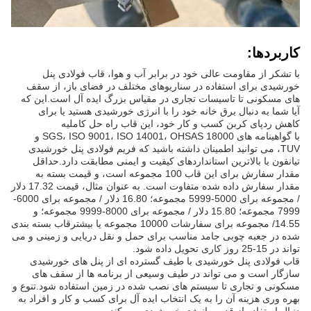
کاربردها:
با تشکر از مقاومت عالی خود در برابر آب و هوا، قاب فولادی پنل
خورشیدی برای استفاده در سناریوهای مختلف در فضای باز، از سقف
های مسکونی تا تاسیسات تجاری در مقیاس بزرگ ایده آل است.این که
آیا شما به دنبال برق خانه خود را با انرژی خورشیدی هستید یا برای
کاهش ردپای کربن کسب و کار خود، اين قاب راه حل کامليه
با گواهینامه های SGS، ISO 9001، ISO 14001، OHSAS 18000 و
TUV، می توانید اطمینان داشته باشید که فریم فولادی پنل خورشیدی
تیانفون با بالاترین استانداردهای کیفیت و ایمنی مطابقت دارد.حداقل
مقدار سفارش برای این قاب 100 مجموعه است، و قیمت بسته به
مقدار سفارش داده شده متفاوت است. به عنوان مثال، قیمت 17.32 دلار
/ مجموعه برای 5000-5999 مجموعه؛ 16.80 دلار / مجموعه برای 6000-
7999 مجموعه؛ 15.80 دلار / مجموعه برای 8000-9999 مجموعه؛ و
14.55/ مجموعه برای سفارشات 10000 مجموعه یا بیشترقاب بسته بندی
شده در جعبه چوبی جامد مناسب برای حمل و نقل دریایی و زمینی و می
تواند در 15-25 روز کاری تحویل داده شود.
قاب فولادی پنل خورشیدی با طیف گسترده ای از پنل های خورشیدی
سازگار است و می تواند در طیف وسیعی از برنامه ها از سقف های
مسکونی و تجاری تا سیستم های نصب شده در زمین استفاده شود.تنوع و
بهره وری هزینه آن را به یک انتخاب ایده آل برای کسب و کار و افراد به
دنبال استفاده از قدرت انرژی خورشیدی می کند.