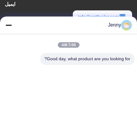
ایمیل
info@cntfsolar.com
Jenny
زمان کار
8:30-17:30
7:00 AM
آدرس ما
Good day, what product are you looking for?
آدرس
شماره 17 ، خیابان Xinyi ، منطقه توسعه اقتصادی ، Xinxiang ، Henan ،
PRC
تلفن
86-27-81707483